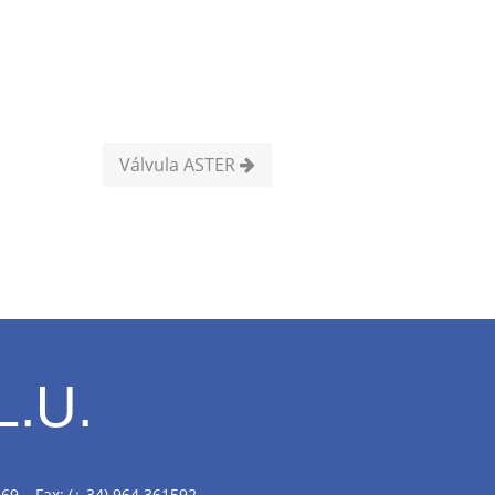
Válvula ASTER
L.U.
469 – Fax: (+ 34) 964 361592