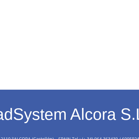
dSystem Alcora S.
 12110 l'ALCORA (Castellón) – SPAIN Tel.: (+ 34) 964 363439 / 600592