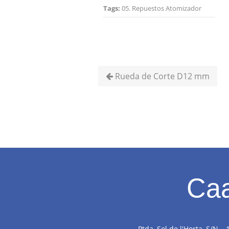
Tags:
05. Repuestos Atomizador
Rueda de Corte D12 mm
Caa
Ptda, Sol de l'Horta, S/N –