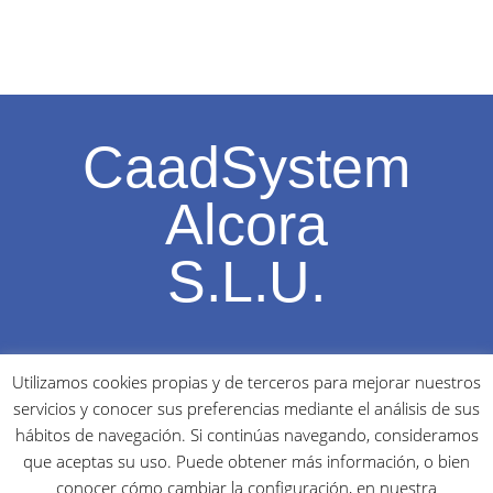
CaadSystem
Alcora
S.L.U.
Ptda, Sol de l'Horta, S/N – 12110 l'ALCORA (Castellón) –
Utilizamos cookies propias y de terceros para mejorar nuestros
SPAIN Tel.: (+ 34) 964 363439 / 600592469 – Fax: (+ 34) 964
servicios y conocer sus preferencias mediante el análisis de sus
361592
info@caadsystem.com
hábitos de navegación. Si continúas navegando, consideramos
Aviso Legal y Política de Privacidad
que aceptas su uso. Puede obtener más información, o bien
conocer cómo cambiar la configuración, en nuestra