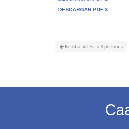
DESCARGAR PDF 3
Bomba airless a 3 pistones
Caa