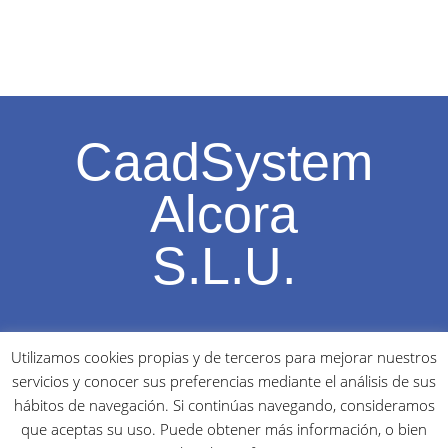
CaadSystem
Alcora
S.L.U.
Ptda, Sol de l'Horta, S/N – 12110 l'ALCORA (Castellón) –
Utilizamos cookies propias y de terceros para mejorar nuestros
SPAIN Tel.: (+ 34) 964 363439 / 600592469 – Fax: (+ 34) 964
servicios y conocer sus preferencias mediante el análisis de sus
361592
info@caadsystem.com
hábitos de navegación. Si continúas navegando, consideramos
Aviso Legal y Política de Privacidad
que aceptas su uso. Puede obtener más información, o bien